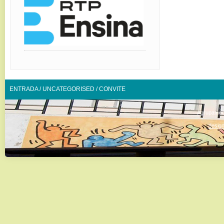
ENTRADA
/
UNCATEGORISED
/
CONVITE
Agrupamen
design